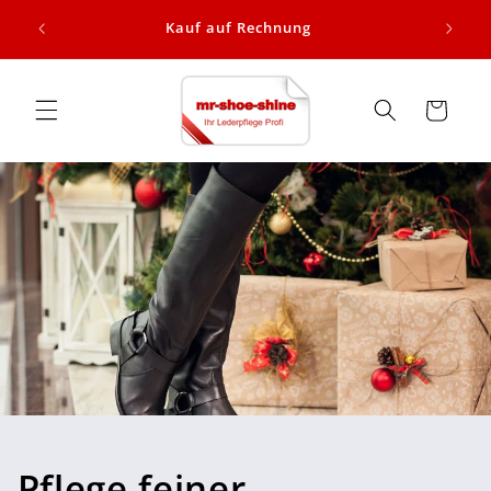
Direkt
alb
zum
Kauf auf Rechnung
Inhalt
Warenkorb
Pflege feiner