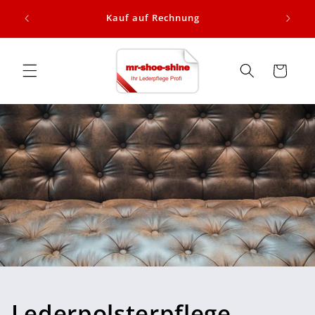
Direkt
alb
zum
Kauf auf Rechnung
Inhalt
Warenkorb
Lederpolsterpflege